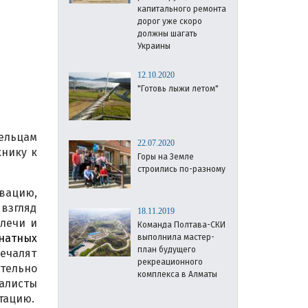
капитального ремонта
дорог уже скоро
должны шагать
Украины
12.10.2020
"Готовь лыжи летом"
ельцам
22.07.2020
нику к
Горы на Земле
строились по-разному
вацию,
взгляд
18.11.2019
плечи и
Команда Полтава-СКИ
натных
выполнила мастер-
план будущего
ечалят
рекреационного
тельно
комплекса в Алматы
алисты
тацию.