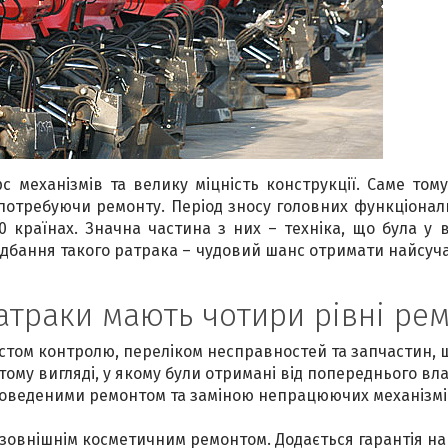
с механізмів та велику міцність конструкції. Саме том
потребуючи ремонту. Період зносу головних функціональ
 60 країнах. Значна частина з них – техніка, що була у
дбання такого ратрака – чудовий шанс отримати найсуч
атраки мають чотири рівні рем
стом контролю, переліком несправностей та запчастин, щ
тому вигляді, у якому були отримані від попереднього вл
оведеними ремонтом та заміною непрацюючих механізмів і 
зовнішнім косметичним ремонтом. Додається гарантія на 10