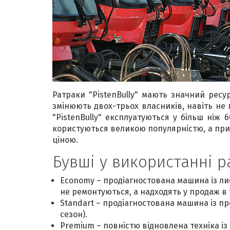
Ратраки "PistenBully" мають значний ресур
змінюють двох-трьох власників, навіть не 
"PistenBully" експлуатуються у більш ніж
користуються великою популярністю, а при
ціною.
Бувші у використанні р
Economy – продіагностована машина із ли
не ремонтуються, а надходять у продаж в 
Standart – продіагностована машина із пр
сезон).
Premium – повністю відновлена техніка із 