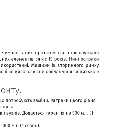
у чимало з них протягом своєї експлуатації
них елементів сягає 15 років. Нині ратраки
 використанні. Машини із вторинного ринку
асніше високоякісне обладнання за низькою
онту.
о потребують заміни. Ратраки цього рівня
асника.
вузлів. Додається гарантія на 500 м.г. (1
00 м.г. (1 сезон).