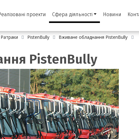
Реалізовані проекти
Сфера діяльності
Новини
Конт
Ратраки
PistenBully
Вживане обладнання PistenBully
ння PistenBully