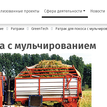
ализованные проекты
Сфера деятельности
Новости
ие
Ратраки
GreenTech
Ратрак для покоса с мульчиро
са с мульчированием