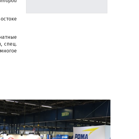
которой
остоке
натные
, спец.
 многое