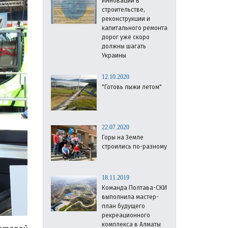
Инновации в
строительстве,
реконструкции и
капитального ремонта
дорог уже скоро
должны шагать
Украины
12.10.2020
"Готовь лыжи летом"
22.07.2020
Горы на Земле
строились по-разному
18.11.2019
Команда Полтава-СКИ
выполнила мастер-
план будущего
рекреационного
комплекса в Алматы