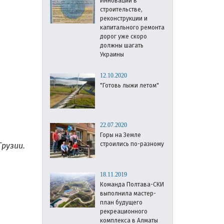
Инновации в
строительстве,
реконструкции и
капитального ремонта
дорог уже скоро
должны шагать
Украины
12.10.2020
"Готовь лыжи летом"
22.07.2020
Горы на Земле
строились по-разному
рузии.
18.11.2019
Команда Полтава-СКИ
выполнила мастер-
план будущего
рекреационного
комплекса в Алматы