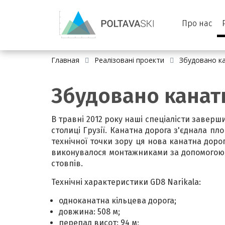
Про нас
Главная
Реалізовані проекти
Збудовано ка
Збудовано канатн
В травні 2012 року наші спеціалісти заверш
столиці Грузії. Канатна дорога з'єднала пл
технічної точки зору ця нова канатна доро
виконувалося монтажниками за допомогою д
стовпів.
Технічні характеристики GD8 Narikala:
одноканатна кільцева дорога;
довжина: 508 м;
перепад висот: 94 м;