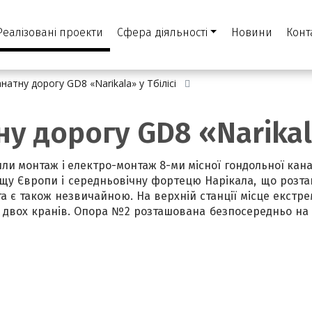
Реалізовані проекти
Сфера діяльності
Новини
Конт
натну дорогу GD8 «Narikala» у Тбілісі
у дорогу GD8 «Narikala
или монтаж і електро-монтаж 8-ми місної гондольної кана
ощу Європи і середньовічну фортецю Нарікала, що розташ
га є також незвичайною. На верхній станції місце екст
вох кранів. Опора №2 розташована безпосередньо на бе