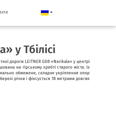
акти
» у Тбілісі
тної дороги LEITNER GD8 «Narikala» у центрі
ована на гірському хребті старого міста. Із
ремально обмежене, складне укріплення опор
резі річки і фіксується 18 метрами довгих