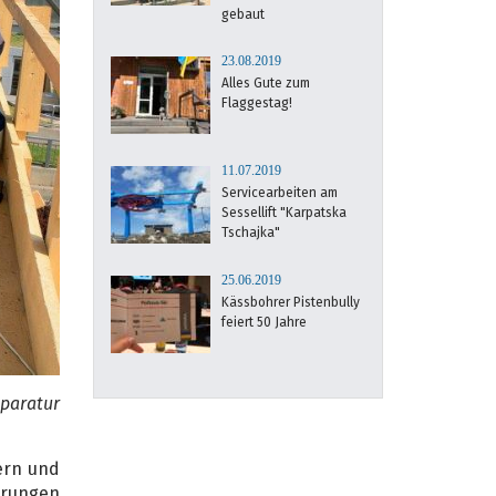
gebaut
23.08.2019
Alles Gute zum
Flaggestag!
11.07.2019
Servicearbeiten am
Sessellift "Karpatska
Tschajka"
25.06.2019
Kässbohrer Pistenbully
feiert 50 Jahre
eparatur
tern und
rungen