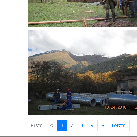
Erste
«
1
2
3
4
»
Letzte