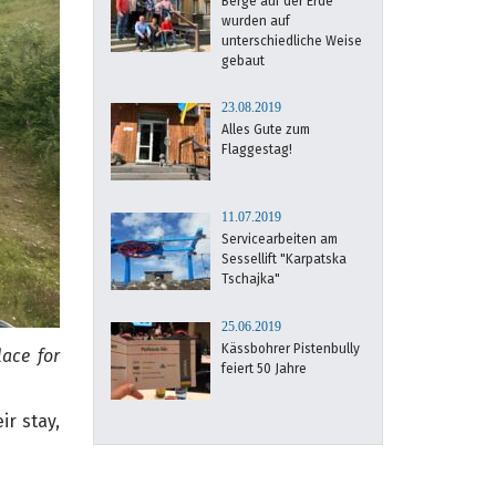
Berge auf der Erde
wurden auf
unterschiedliche Weise
gebaut
23.08.2019
Alles Gute zum
Flaggestag!
11.07.2019
Servicearbeiten am
Sessellift "Karpatska
Tschajka"
25.06.2019
Kässbohrer Pistenbully
lace for
feiert 50 Jahre
ir stay,