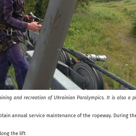
ining and recreation of Ukrainian Paralympics. It is also a p
btain annual service maintenance of the ropeway. During the
ng the lift