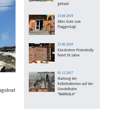
gebaut
23.08.2019
Alles Gute zum
Flaggestag!
25.06.2019
Kässbohrer Pistenbully
feiert 50 Jahre
01.12.2017
Wartung der
Rollerbatterien auf der
Gondelbahn
ragobrat
"NARIKALA"