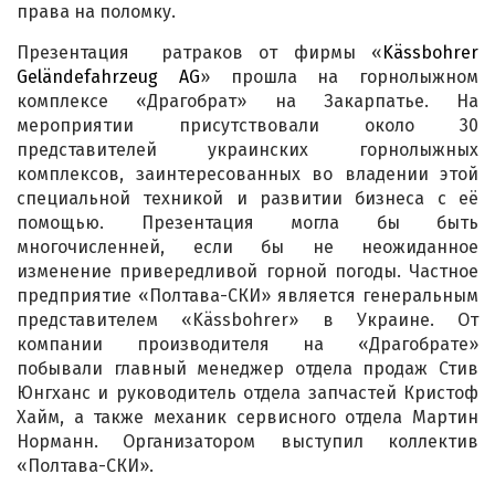
права на поломку.
Презентация ратраков от фирмы «
Kässbohrer
Geländefahrzeug AG
» прошла на горнолыжном
комплексе «Драгобрат» на Закарпатье. На
мероприятии присутствовали около 30
представителей украинских горнолыжных
комплексов, заинтересованных во владении этой
специальной техникой и развитии бизнеса с её
помощью. Презентация могла бы быть
многочисленней, если бы не неожиданное
изменение привередливой горной погоды. Частное
предприятие «Полтава-СКИ» является генеральным
представителем «Kässbohrer» в Украине. От
компании производителя на «Драгобрате»
побывали главный менеджер отдела продаж Стив
Юнгханс и руководитель отдела запчастей Кристоф
Хайм, а также механик сервисного отдела Мартин
Норманн. Организатором выступил коллектив
«Полтава-СКИ».