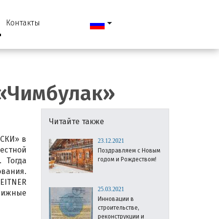
Контакты
 «Чимбулак»
Читайте также
-СКИ» в
23.12.2021
местной
Поздравляем с Новым
 Тогда
годом и Рождеством!
вания.
EITNER
25.03.2021
вижные
Инновации в
строительстве,
реконструкции и