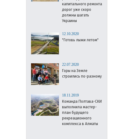
капитального ремонта
дорог уже скоро
должны шагать
Украины
12.10.2020
"Готовь лыжи летом"
22.07.2020
Горы на Земле
строились по-разному
18.11.2019
Команда Полтава-СКИ
выполнила мастер-
план будущего
рекреационного
комплекса в Алматы